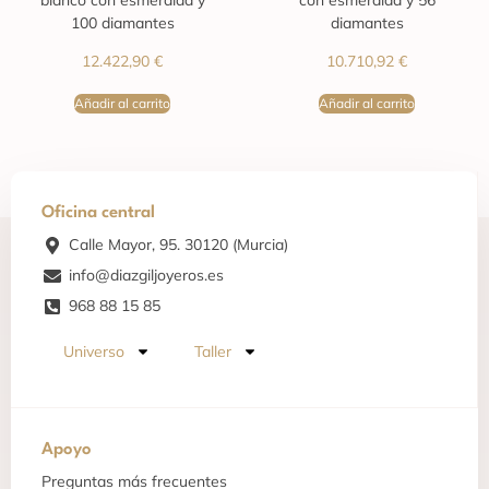
blanco con esmeralda y
con esmeralda y 56
100 diamantes
diamantes
12.422,90
€
10.710,92
€
Añadir al carrito
Añadir al carrito
Oficina central
Calle Mayor, 95. 30120 (Murcia)
info@diazgiljoyeros.es
968 88 15 85
Universo
Taller
Apoyo
Preguntas más frecuentes