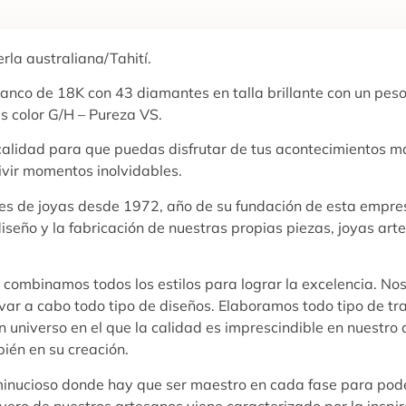
rla australiana/Tahití.
lanco de 18K con 43 diamantes en talla brillante con un peso
 color G/H – Pureza VS.
 calidad para que puedas disfrutar de tus acontecimientos m
ivir momentos inolvidables.
ores de joyas desde 1972, año de su fundación de esta empres
diseño y la fabricación de nuestras propias piezas, joyas ar
y combinamos todos los estilos para lograr la excelencia. No
evar a cabo todo tipo de diseños. Elaboramos todo tipo de tr
 universo en el que la calidad es imprescindible en nuestro d
bién en su creación.
 minucioso donde hay que ser maestro en cada fase para pode
oyero de nuestros artesanos viene caracterizado por la inspi