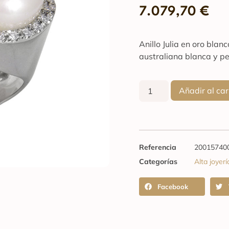
7.079,70
€
Anillo Julia en oro bla
australiana blanca y pe
Añadir al car
Referencia
20015740
Categorías
Alta joyerí
Facebook