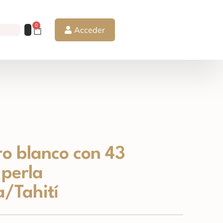
0
Acceder
ro blanco con 43
perla
a/Tahití