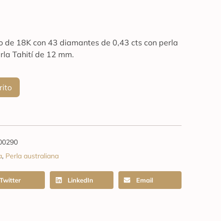
nco de 18K con 43 diamantes de 0,43 cts con perla
rla Tahití de 12 mm.
rito
00290
a
,
Perla australiana
Twitter
LinkedIn
Email