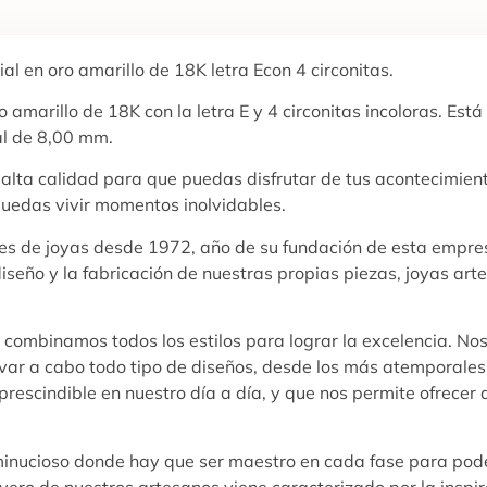
al en oro amarillo de 18K letra Econ 4 circonitas.
 amarillo de 18K con la letra E y 4 circonitas incoloras. Está
al de 8,00 mm.
e alta calidad para que puedas disfrutar de tus acontecimie
puedas vivir momentos inolvidables.
ores de joyas desde 1972, año de su fundación de esta empres
diseño y la fabricación de nuestras propias piezas, joyas ar
y combinamos todos los estilos para lograr la excelencia. No
var a cabo todo tipo de diseños, desde los más atemporales 
rescindible en nuestro día a día, y que nos permite ofrecer a
 minucioso donde hay que ser maestro en cada fase para pode
oyero de nuestros artesanos viene caracterizado por la inspi