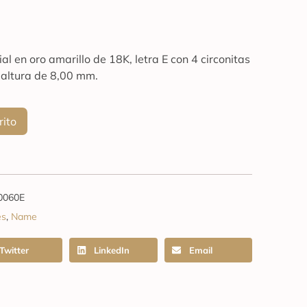
l en oro amarillo de 18K, letra E con 4 circonitas
 altura de 8,00 mm.
rito
0060E
es
,
Name
Twitter
LinkedIn
Email