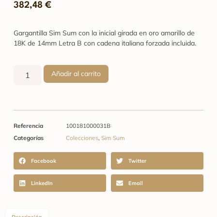
382,48
€
Gargantilla Sim Sum con la inicial girada en oro amarillo de
18K de 14mm Letra B con cadena italiana forzada incluida.
Añadir al carrito
Referencia
100181000031B
Categorías
Colecciones
,
Sim Sum
Facebook
Twitter
LinkedIn
Email
Descripción