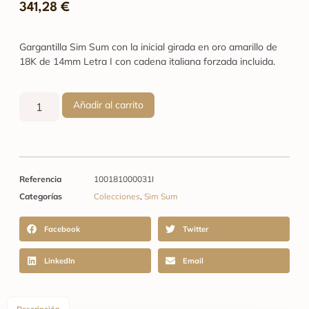
341,28
€
Gargantilla Sim Sum con la inicial girada en oro amarillo de
18K de 14mm Letra I con cadena italiana forzada incluida.
Añadir al carrito
Referencia
100181000031I
Categorías
Colecciones
,
Sim Sum
Facebook
Twitter
LinkedIn
Email
Descripción