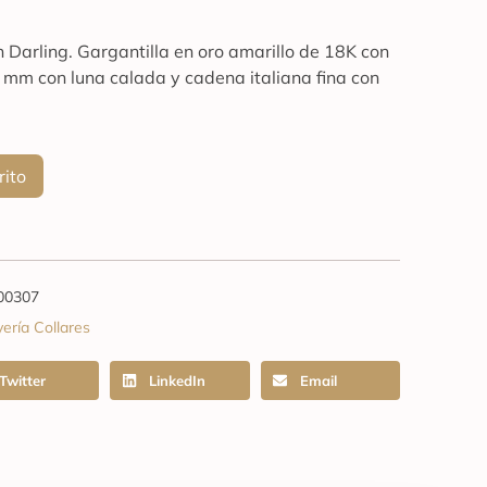
n Darling. Gargantilla en oro amarillo de 18K con
 mm con luna calada y cadena italiana fina con
rito
00307
yería Collares
Twitter
LinkedIn
Email