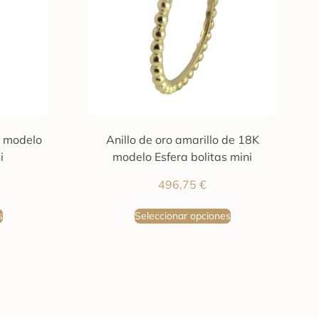
K modelo
Anillo de oro amarillo de 18K
i
modelo Esfera bolitas mini
496,75
€
s
Seleccionar opciones