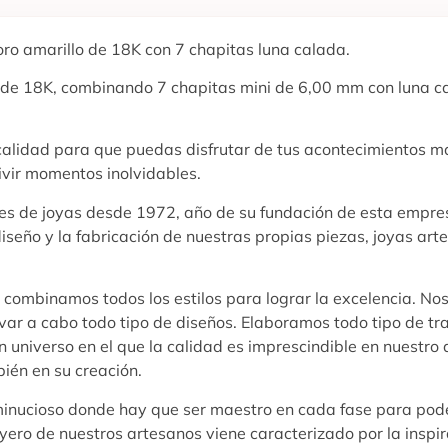
 oro amarillo de 18K con 7 chapitas luna calada.
 de 18K, combinando 7 chapitas mini de 6,00 mm con luna ca
 calidad para que puedas disfrutar de tus acontecimientos m
ivir momentos inolvidables.
ores de joyas desde 1972, año de su fundación de esta empres
diseño y la fabricación de nuestras propias piezas, joyas ar
y combinamos todos los estilos para lograr la excelencia. No
evar a cabo todo tipo de diseños. Elaboramos todo tipo de tr
 universo en el que la calidad es imprescindible en nuestro d
bién en su creación.
 minucioso donde hay que ser maestro en cada fase para pode
oyero de nuestros artesanos viene caracterizado por la inspi