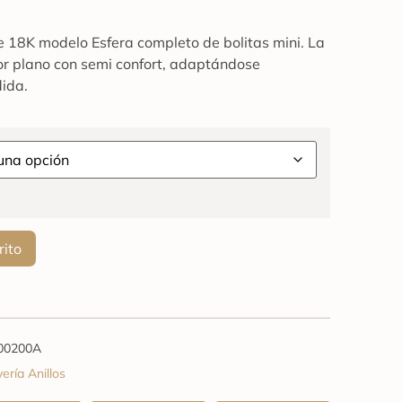
de 18K modelo Esfera completo de bolitas mini. La
ior plano con semi confort, adaptándose
ida.
rito
00200A
yería Anillos