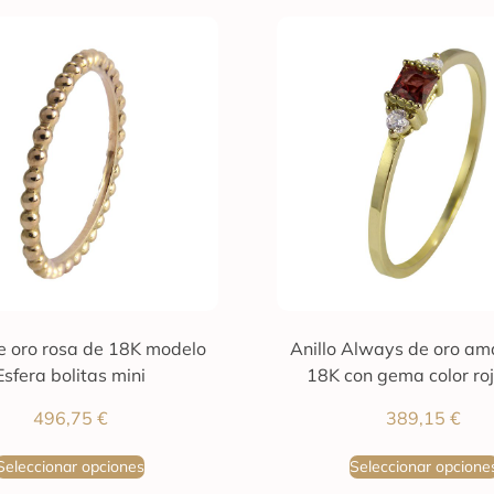
de oro rosa de 18K modelo
Anillo Always de oro ama
Esfera bolitas mini
18K con gema color roj
496,75
€
389,15
€
Seleccionar opciones
Seleccionar opcione