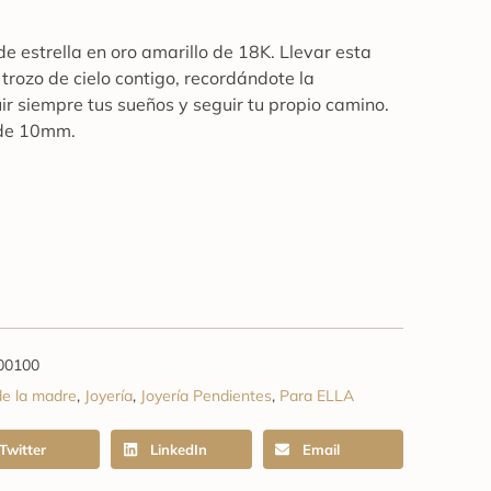
e estrella en oro amarillo de 18K. Llevar esta
 trozo de cielo contigo, recordándote la
r siempre tus sueños y seguir tu propio camino.
a de 10mm.
00100
de la madre
,
Joyería
,
Joyería Pendientes
,
Para ELLA
Twitter
LinkedIn
Email