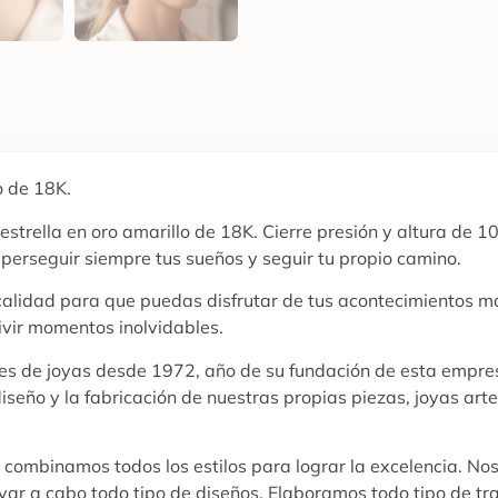
o de 18K.
trella en oro amarillo de 18K. Cierre presión y altura de 1
 perseguir siempre tus sueños y seguir tu propio camino.
 calidad para que puedas disfrutar de tus acontecimientos m
ivir momentos inolvidables.
ores de joyas desde 1972, año de su fundación de esta empres
diseño y la fabricación de nuestras propias piezas, joyas ar
y combinamos todos los estilos para lograr la excelencia. No
evar a cabo todo tipo de diseños. Elaboramos todo tipo de tr