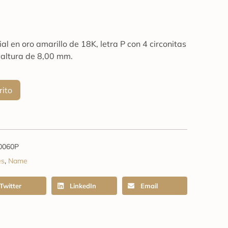
l en oro amarillo de 18K, letra P con 4 circonitas
 altura de 8,00 mm.
rito
0060P
es
,
Name
Twitter
LinkedIn
Email