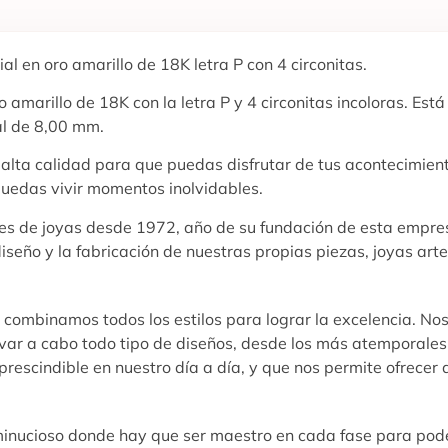
al en oro amarillo de 18K letra P con 4 circonitas.
 amarillo de 18K con la letra P y 4 circonitas incoloras. Está
al de 8,00 mm.
e alta calidad para que puedas disfrutar de tus acontecimie
puedas vivir momentos inolvidables.
ores de joyas desde 1972, año de su fundación de esta empres
diseño y la fabricación de nuestras propias piezas, joyas ar
y combinamos todos los estilos para lograr la excelencia. No
var a cabo todo tipo de diseños, desde los más atemporales 
rescindible en nuestro día a día, y que nos permite ofrecer a
 minucioso donde hay que ser maestro en cada fase para pode